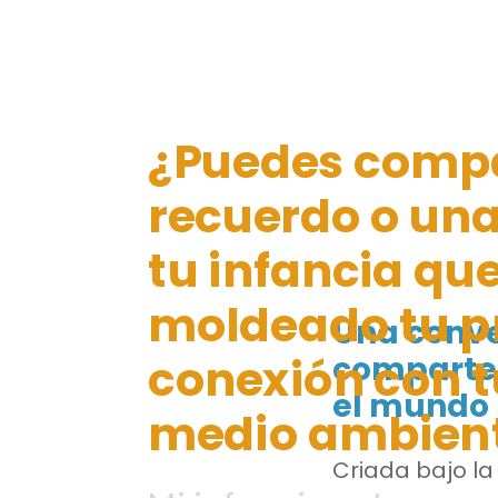
¿Puedes compa
recuerdo o una
tu infancia qu
moldeado tu p
Una conve
conexión con tu
comparte 
el mundo 
medio ambien
Criada bajo la