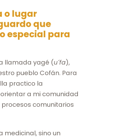
 o lugar
sguardo que
o especial para
da llamada yagé (
u´fa
),
estro pueblo Cofán. Para
la practico la
orientar a mi comunidad
s procesos comunitarios
a medicinal, sino un