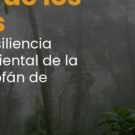
s
iliencia
ental de la
fán de