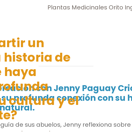
Plantas Medicinales Orito I
rtir un
 historia de
e haya
rofunda
rsación con Jenny Paguay Crio
 cultura y el
su profunda conexión con su h
natural.
te?
 guía de sus abuelos, Jenny reflexiona sobr