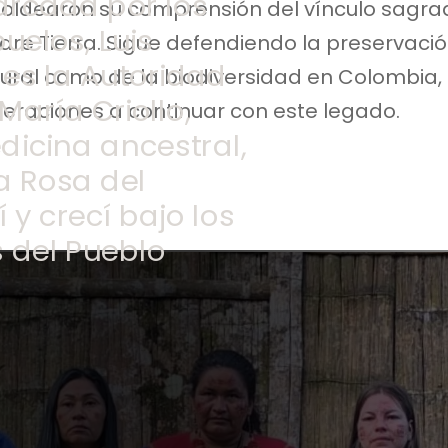
arcada por los
ldearon su comprensión del vínculo sagrad
uelos, Luis
dre Tierra. Sigue defendiendo la preservació
 es la Autoridad
tural como de la biodiversidad en Colombia,
 María Criollo,
neraciones a continuar con este legado.
icina ancestral,
a Rosa del
y crecí bajo los
s del Pueblo