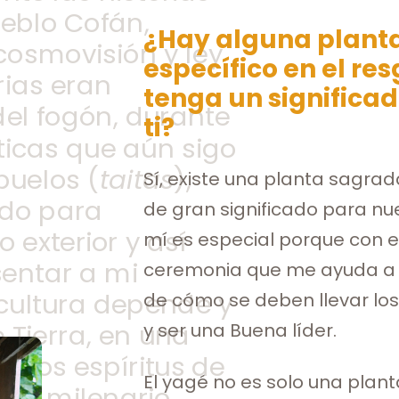
ueblo Cofán,
¿Hay alguna planta
osmovisión y ley
específico en el re
rias eran
tenga un significad
el fogón, durante
ti?
ticas que aún sigo
buelos (
taitas
),
Sí, existe una planta sagra
do para
de gran significado para nu
exterior y así
mí es especial porque con el
sentar a mi
ceremonia que me ayuda a 
cultura depende y
de cómo se deben llevar lo
 Tierra, en una
y ser una Buena líder.
 los espíritus de
El yagé no es solo una plant
culo milenario