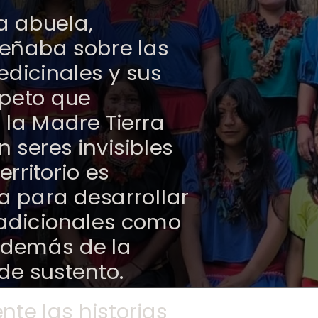
a abuela,
eñaba sobre las
dicinales y sus
speto que
la Madre Tierra
n seres invisibles
erritorio es
a para desarrollar
radicionales como
 además de la
e sustento.
te las historias