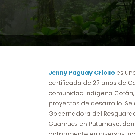
Jenny Paguay Criollo
es una
certificada de 27 años de 
comunidad indígena Cofán, 
proyectos de desarrollo. 
Gobernadora del Resguardo
Guamuez en Putumayo, dond
activamente en diversas luc